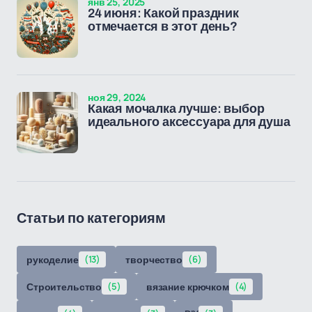
янв 25, 2025
24 июня: Какой праздник
отмечается в этот день?
ноя 29, 2024
Какая мочалка лучше: выбор
идеального аксессуара для душа
Статьи по категориям
рукоделие
(13)
творчество
(6)
Строительство
(5)
вязание крючком
(4)