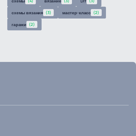
схемы
(4)
вязание
(3)
DIY
(3)
схемы вязания
(3)
мастер-класс
(2)
гаражи
(2)