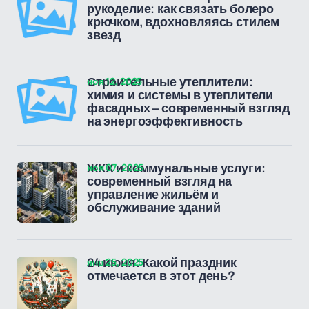
рукоделие: как связать болеро
крючком, вдохновляясь стилем
звезд
ноя 12, 2025
Строительные утеплители:
химия и системы в утеплители
фасадных – современный взгляд
на энергоэффективность
ноя 07, 2025
ЖКХ и коммунальные услуги:
современный взгляд на
управление жильём и
обслуживание зданий
янв 25, 2025
24 июня: Какой праздник
отмечается в этот день?