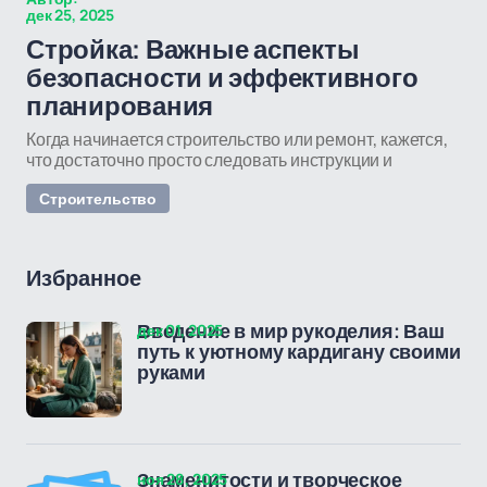
дек 25, 2025
Стройка: Важные аспекты
безопасности и эффективного
планирования
Когда начинается строительство или ремонт, кажется,
что достаточно просто следовать инструкции и
Строительство
Избранное
дек 01, 2025
Введение в мир рукоделия: Ваш
путь к уютному кардигану своими
руками
ноя 28, 2025
Знаменитости и творческое