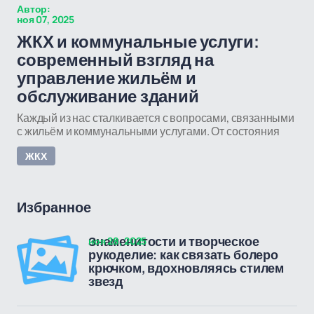
Автор:
ноя 07, 2025
ЖКХ и коммунальные услуги:
современный взгляд на
управление жильём и
обслуживание зданий
Каждый из нас сталкивается с вопросами, связанными
с жильём и коммунальными услугами. От состояния
ЖКХ
Избранное
ноя 28, 2025
Знаменитости и творческое
рукоделие: как связать болеро
крючком, вдохновляясь стилем
звезд