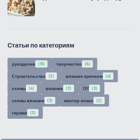
Статьи по категориям
рукоделие
(13)
творчество
(6)
Строительство
(5)
вязание крючком
(4)
схемы
(4)
вязание
(3)
DIY
(3)
схемы вязания
(3)
мастер-класс
(2)
гаражи
(2)