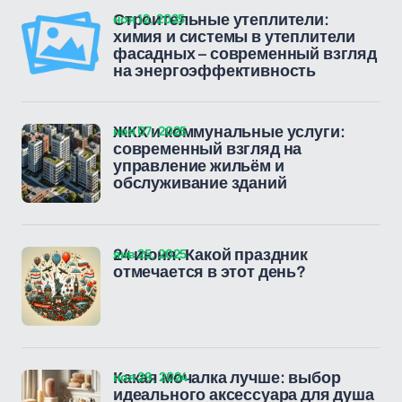
ноя 12, 2025
Строительные утеплители:
химия и системы в утеплители
фасадных – современный взгляд
на энергоэффективность
ноя 07, 2025
ЖКХ и коммунальные услуги:
современный взгляд на
управление жильём и
обслуживание зданий
янв 25, 2025
24 июня: Какой праздник
отмечается в этот день?
ноя 29, 2024
Какая мочалка лучше: выбор
идеального аксессуара для душа