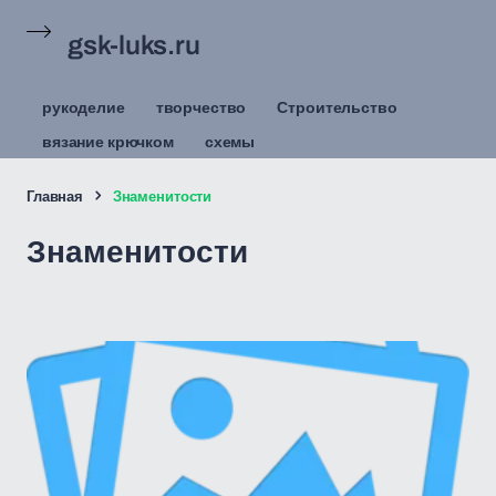
gsk-luks.ru
рукоделие
творчество
Строительство
вязание крючком
схемы
Главная
Знаменитости
Знаменитости