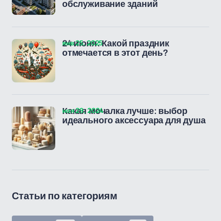
обслуживание зданий
янв 25, 2025
24 июня: Какой праздник
отмечается в этот день?
ноя 29, 2024
Какая мочалка лучше: выбор
идеального аксессуара для душа
Статьи по категориям