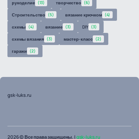
рукоделие
(13)
творчество
(6)
Строительство
(5)
вязание крючком
(4)
схемы
(4)
вязание
(3)
DIY
(3)
схемы вязания
(3)
мастер-класс
(2)
гаражи
(2)
gsk-luks.ru
2026 © Все права защищены. |
gsk-luks.ru