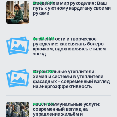
дек 01, 2025
Введение в мир рукоделия: Ваш
путь к уютному кардигану своими
руками
ноя 28, 2025
Знаменитости и творческое
рукоделие: как связать болеро
крючком, вдохновляясь стилем
звезд
ноя 12, 2025
Строительные утеплители:
химия и системы в утеплители
фасадных – современный взгляд
на энергоэффективность
ноя 07, 2025
ЖКХ и коммунальные услуги:
современный взгляд на
управление жильём и