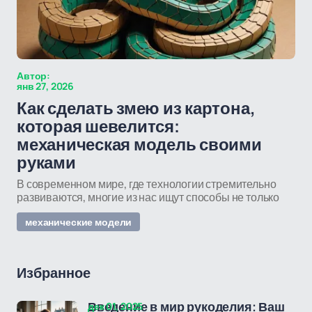
Автор:
янв 27, 2026
Как сделать змею из картона,
которая шевелится:
механическая модель своими
руками
В современном мире, где технологии стремительно
развиваются, многие из нас ищут способы не только
механические модели
Избранное
дек 01, 2025
Введение в мир рукоделия: Ваш