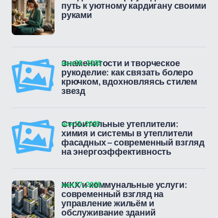
путь к уютному кардигану своими
руками
ноя 28, 2025
Знаменитости и творческое
рукоделие: как связать болеро
крючком, вдохновляясь стилем
звезд
ноя 12, 2025
Строительные утеплители:
химия и системы в утеплители
фасадных – современный взгляд
на энергоэффективность
ноя 07, 2025
ЖКХ и коммунальные услуги:
современный взгляд на
управление жильём и
обслуживание зданий