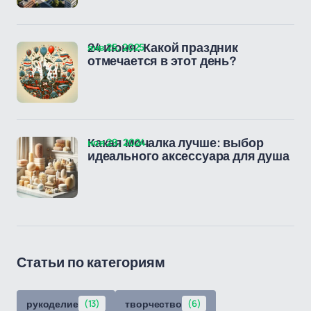
янв 25, 2025
24 июня: Какой праздник
отмечается в этот день?
ноя 29, 2024
Какая мочалка лучше: выбор
идеального аксессуара для душа
Статьи по категориям
рукоделие
(13)
творчество
(6)