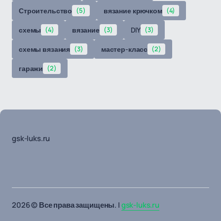
Строительство
(5)
вязание крючком
(4)
схемы
(4)
вязание
(3)
DIY
(3)
схемы вязания
(3)
мастер-класс
(2)
гаражи
(2)
gsk-luks.ru
2026 © Все права защищены. |
gsk-luks.ru