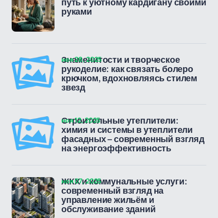
путь к уютному кардигану своими
руками
ноя 28, 2025
Знаменитости и творческое
рукоделие: как связать болеро
крючком, вдохновляясь стилем
звезд
ноя 12, 2025
Строительные утеплители:
химия и системы в утеплители
фасадных – современный взгляд
на энергоэффективность
ноя 07, 2025
ЖКХ и коммунальные услуги:
современный взгляд на
управление жильём и
обслуживание зданий