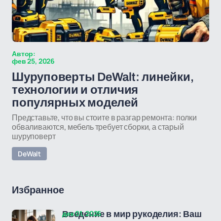
Автор:
фев 25, 2026
Шуруповерты DeWalt: линейки,
технологии и отличия
популярных моделей
Представьте, что вы стоите в разгар ремонта: полки
обваливаются, мебель требует сборки, а старый
шуруповерт
DeWalt
Избранное
дек 01, 2025
Введение в мир рукоделия: Ваш