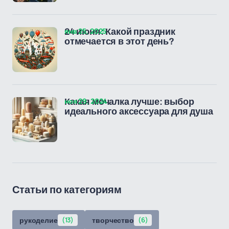
янв 25, 2025
24 июня: Какой праздник
отмечается в этот день?
ноя 29, 2024
Какая мочалка лучше: выбор
идеального аксессуара для душа
Статьи по категориям
рукоделие
(13)
творчество
(6)