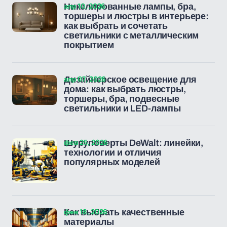
апр 10, 2026
Никелированные лампы, бра,
торшеры и люстры в интерьере:
как выбрать и сочетать
светильники с металлическим
покрытием
апр 07, 2026
Дизайнерское освещение для
дома: как выбрать люстры,
торшеры, бра, подвесные
светильники и LED-лампы
фев 25, 2026
Шуруповерты DeWalt: линейки,
технологии и отличия
популярных моделей
фев 18, 2026
Как выбрать качественные
материалы