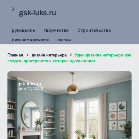
gsk-luks.ru
рукоделие
творчество
Строительство
вязание крючком
схемы
Главная
дизайн интерьера
Идеи дизайна интерьера: как
создать пространство, которое вдохновляет
gsk-luks.ru
фев 17, 2026