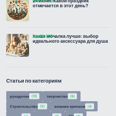
янв 25, 2025
24 июня: Какой праздник
отмечается в этот день?
ноя 29, 2024
Какая мочалка лучше: выбор
идеального аксессуара для душа
Статьи по категориям
рукоделие
(13)
творчество
(6)
Строительство
(5)
вязание крючком
(4)