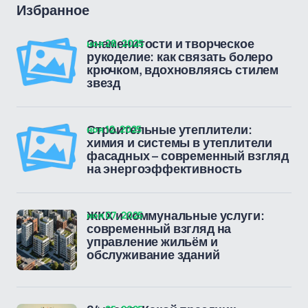
Избранное
ноя 28, 2025
Знаменитости и творческое
рукоделие: как связать болеро
крючком, вдохновляясь стилем
звезд
ноя 12, 2025
Строительные утеплители:
химия и системы в утеплители
фасадных – современный взгляд
на энергоэффективность
ноя 07, 2025
ЖКХ и коммунальные услуги:
современный взгляд на
управление жильём и
обслуживание зданий