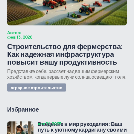
Автор:
фев 13, 2026
Строительство для фермерства:
Как надежная инфраструктура
повысит вашу продуктивность
Представьте себе: рассвет над вашим фермерским
хозяйством, когда первые лучи солнца освещают поля,
аграрное строительство
Избранное
дек 01, 2025
Введение в мир рукоделия: Ваш
путь к уютному кардигану своими