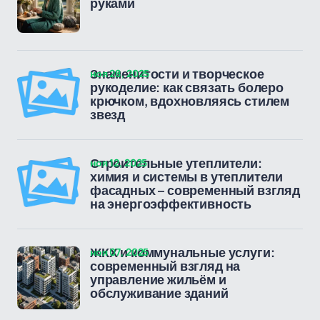
руками
ноя 28, 2025
Знаменитости и творческое
рукоделие: как связать болеро
крючком, вдохновляясь стилем
звезд
ноя 12, 2025
Строительные утеплители:
химия и системы в утеплители
фасадных – современный взгляд
на энергоэффективность
ноя 07, 2025
ЖКХ и коммунальные услуги:
современный взгляд на
управление жильём и
обслуживание зданий