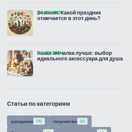
янв 25, 2025
24 июня: Какой праздник
отмечается в этот день?
ноя 29, 2024
Какая мочалка лучше: выбор
идеального аксессуара для душа
Статьи по категориям
рукоделие
(13)
творчество
(6)